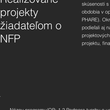
skúsenosti s
projekty
obdobia v o
PHARE). Okre
žiadateľom o
podieľali aj 
NFP
projektových
projektu, fi
Názov programu/OP: 1.2 Podpora tvorby a u